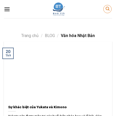
Skip
to
content
Trang chủ
/
BLOG
/
Văn hóa Nhật Bản
20
Th9
Sự khác biệt của Yukata và Kimono
Yukata nên được mặc tại các buổi bắn pháo hoa và lễ hội. Còn