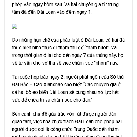
phép vào ngày hôm sau. Và hai chuyên gia từ trung
tâm đã đến Đài Loan vào đêm ngày 1.
Do những hạn chế của pháp luật ở Đài Loan, cả hai đã
thực hiện hình thức đi thăm thú để “thăm nuôi”. Và
trong thời gian ở lại cho đến ngày 7 của tháng này, họ
sẽ tư vấn cho sở thú về việc chăm sóc “nhóm” này.
Tại cuộc họp báo ngày 2, người phát ngôn của Sở thú
Đài Bắc – Cao Xianshao cho biết: “Các chuyên gia ở
cả hai bờ eo biển Đài Loan sẽ cùng nhau nỗ lực hết
sức để chữa trị và chăm sóc cho đàn.”
Bên cạnh chủ đề gấu trúc vốn rất được người dân
quan tâm, việc nhà chức trách Đài Loan cho phép hai
người được coi là công chức Trung Quốc đến thăm
một cách nhanh chóng bất thường cũng đang thu hút