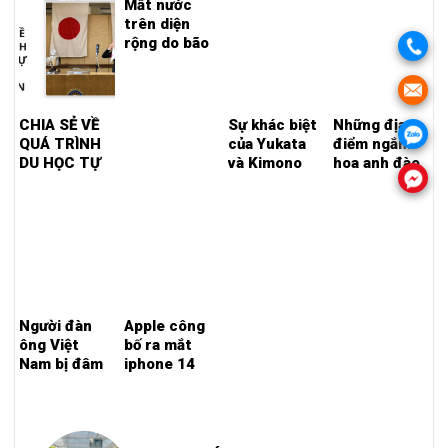
theo mùa”
Mất nước
trước thời
trên diện
hạn
rộng do bão
số 15 tại
Shizuoka.
CHIA SẺ VỀ
Sự khác biệt
Những địa
QUÁ TRÌNH
của Yukata
điểm ngắm
DU HỌC TỰ
và Kimono
hoa anh đào
TÚC TẠI
đẹp tại
NHẬT BẢN
Tokyo
Người đàn
Apple công
ông Việt
bố ra mắt
Nam bị đâm
iphone 14
chết ở khu
vực trung
tâm thành
phố trước ga