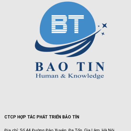
CTCP HỢP TÁC PHÁT TRIỂN BẢO TÍN
Địa chỉ: Số 44 Đường Đào Xuyên, Đa Tốn, Gia Lâm, Hà Nội