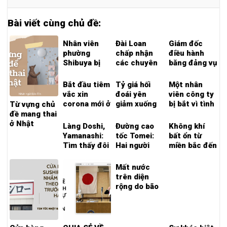
Bài viết cùng chủ đề:
Nhân viên
Đài Loan
Giám đốc
phường
chấp nhận
điều hành
Shibuya bị
các chuyên
băng đảng vụ
bắt vì nghi
gia gấu trúc
án giết người
ngờ gian lận
từ Trung
của ‘Gyoza
Bắt đầu tiêm
Tỷ giá hối
Một nhân
tiền hỗ trợ
Quốc.
no Osho’ sẽ
vắc xin
đoái yên
viên công ty
corona
bị bắt hôm
corona mới ở
giảm xuống
bị bắt vì tình
Từ vựng chủ
nay
Minato-ku –
mức thấp
nghi giúp
đề mang thai
Tokyo cho
150 yên Giao
một học sinh
ở Nhật
Làng Doshi,
Đường cao
Không khí
trẻ từ 6
dịch ở mức
trung học cơ
Yamanashi:
tốc Tomei:
bất ổn từ
tháng tuổi
Yên thấp
sở tự tử.
Tìm thấy đôi
Hai người
miền bắc đến
đến 4 tuổi.
nhất lần đầu
tất của một
trong một vụ
miền đông
tiên trong
cô gái đã
tai nạn ô tô
Nhật Bản, lo
Mất nước
32 năm
mất tích và
– một người
sợ mưa lớn ở
trên diện
hiện đang
chết và một
miền trung
rộng do bão
tìm kiếm
người bị
Hokkaido
số 15 tại
xung quanh
thương nặng
Shizuoka.
một lần nữa.