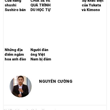
Cửa hàng
CHIA SẺ VỀ
Sự khác biệt
shushi
QUÁ TRÌNH
của Yukata
Sushiro bán
DU HỌC TỰ
và Kimono
nhầm “hàng
TÚC TẠI
theo mùa”
NHẬT BẢN
trước thời
hạn
Những địa
Người đàn
điểm ngắm
ông Việt
hoa anh đào
Nam bị đâm
đẹp tại
chết ở khu
Tokyo
vực trung
tâm thành
phố trước ga
NGUYỄN CƯỜNG
Kawasaki