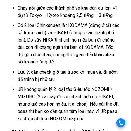
Chạy nối giữa các thành phố và khu dân cư lớn. Ví
dụ từ Tokyo – Kyoto khoảng 2,5 tiếng – 3 tiếng.
Có 2 loại Shinkansen là : KODAMA (dừng ở tất các
cả trạm chính) và HIKARI (dừng ở các thành phố
lớn). Do vậy HIKARI nhanh hơn nếu bạn đi chặng
dài, còn đi chặng ngắn thì bạn đi KODAMA. Tốc
độ gần như nhau, nhưng thời gian đến khác nhau
số lượng dừng đỗ.
Lưu ý: cần check giờ tàu trước khi mua vé, đi sớm
để tránh bị nhỡ tàu
JR không quản lý 2 loại tàu Siêu tốc NOZOMI /
MIZUHO (2 cái này đi còn nhanh hơn cả HIKARI,
nhưng giá cao hơn nhiều, ít ai chọn). Nếu xài thẻ JR
pass thì bạn ko cần quan tâm loại này, vì JR pass
ko được đi loại NOZOMI này nhé