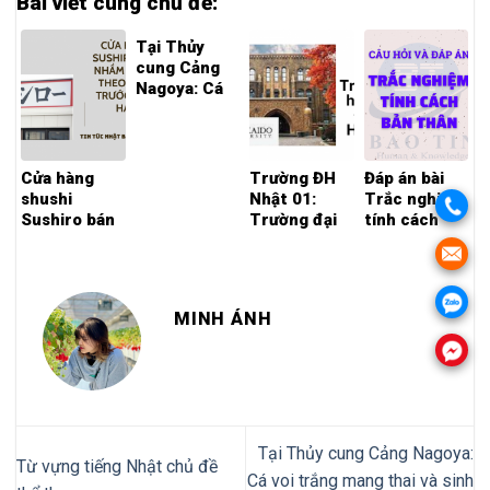
Bài viết cùng chủ đề:
Tại Thủy
cung Cảng
Nagoya: Cá
voi trắng
mang thai và
sinh con vào
tháng 7 tới
Cửa hàng
Trường ĐH
Đáp án bài
shushi
Nhật 01:
Trắc nghiệm
Sushiro bán
Trường đại
tính cách
nhầm “hàng
học
bản thân
theo mùa”
Hokkaido
trước thời
hạn
MINH ÁNH
Tại Thủy cung Cảng Nagoya:
Từ vựng tiếng Nhật chủ đề
Cá voi trắng mang thai và sinh