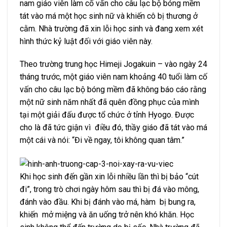
nam giáo viên làm cố vấn cho câu lạc bộ bóng mềm
tát vào má một học sinh nữ và khiến cô bị thương ở
cằm.
Nhà trường đã xin lỗi học sinh và đang xem xét
hình thức kỷ luật đối với giáo viên này.
Theo trường trung học Himeji Jogakuin – vào ngày 24
tháng trước, một giáo viên nam khoảng 40 tuổi làm cố
vấn cho câu lạc bộ bóng mềm đã không báo cáo rằng
một nữ sinh năm nhất đã quên đồng phục của mình
tại một giải đấu được tổ chức ở tỉnh Hyogo. Được
cho là đã tức giận vì điều đó, thầy giáo đã tát vào má
một cái và nói: “Đi về ngay, tôi không quan tâm.”
Khi học sinh đến gần xin lỗi nhiều lần thì bị bảo “cút
đi”, trong trò chơi ngày hôm sau thì bị đá vào mông,
đánh vào đầu. Khi bị đánh vào má, hàm bị bung ra,
khiến mở miệng và ăn uống trở nên khó khăn. Học