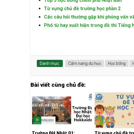
Top 5 học bổng chính phủ Nhật Bản
Từ vựng chủ đề trường học phần 2
Các câu hỏi thường gặp khi phỏng vấn v
Phó từ hay xuất hiện trong đề thi Tiếng 
Danh mục:
Cẩm nang du học
Học bổng
Bài viết cùng chủ đề:
Trường ĐH Nhật 01:
Từ vựng chủ đề t