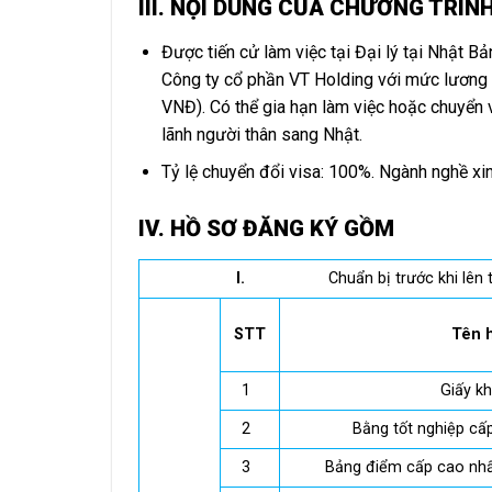
III. NỘI DUNG CỦA CHƯƠNG TRÌN
Được tiến cử làm việc tại Đại lý tại Nhật Bả
Công ty cổ phần VT Holding với mức lương
VNĐ). Có thể gia hạn làm việc hoặc chuyển 
lãnh người thân sang Nhật.
Tỷ lệ chuyển đổi visa: 100%. Ngành nghề xin
IV. HỒ SƠ ĐĂNG KÝ GỒM
I.
Chuẩn bị trước khi lên
STT
Tên 
1
Giấy kh
2
Bằng tốt nghiệp cấ
3
Bảng điểm cấp cao nhấ