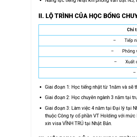
Năng lực tiếng Nhật khi phỏng vấn đạt N5,
II. LỘ TRÌNH CỦA
HỌC BỔNG CHUY
Chỉ
– Tiếp nhậ
– Phỏng vấn
– Xuất cản
–
Giai đoạn 1: Học tiếng nhật từ 1năm và sẽ t
Giai đoạn 2: Học chuyên ngành 3 năm tại t
Giai đoạn 3: Làm việc 4 năm tại Đại lý tại 
thuộc Công ty cổ phần VT Holding với mức 
xin visa VĨNH TRÚ tại Nhật Bản.