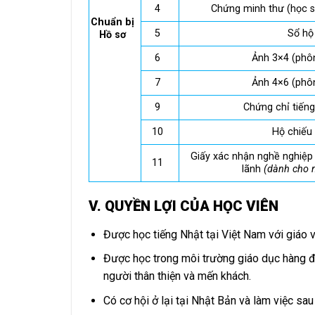
4
Chứng minh thư (học s
Chuẩn bị
5
Sổ hộ
Hồ sơ
6
Ảnh 3×4 (phô
7
Ảnh 4×6 (phô
9
Chứng chỉ tiếng
10
Hộ chiếu
Giấy xác nhận nghề nghiệp
11
lãnh
(dành cho n
V. QUYỀN LỢI CỦA HỌC VIÊN
Được học tiếng Nhật tại Việt Nam với giáo v
Được học trong môi trường giáo dục hàng đầu
người thân thiện và mến khách.
Có cơ hội ở lại tại Nhật Bản và làm việc sau 