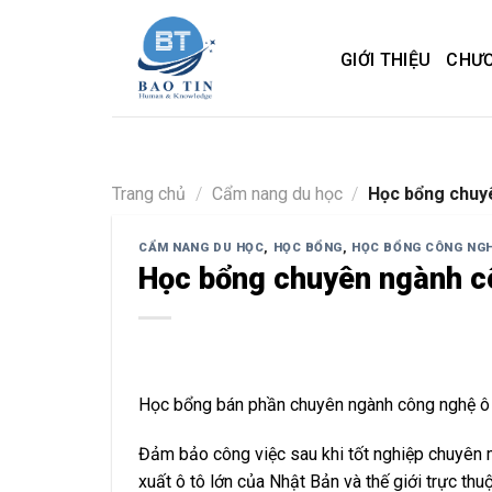
Skip
to
GIỚI THIỆU
CHƯƠ
content
Trang chủ
/
Cẩm nang du học
/
Học bổng chuy
CẨM NANG DU HỌC
,
HỌC BỔNG
,
HỌC BỔNG CÔNG NGH
Học bổng chuyên ngành c
Học bổng bán phần chuyên ngành công nghệ ô 
Đảm bảo công việc sau khi tốt nghiệp chuyên m
xuất ô tô lớn của Nhật Bản và thế giới trực t