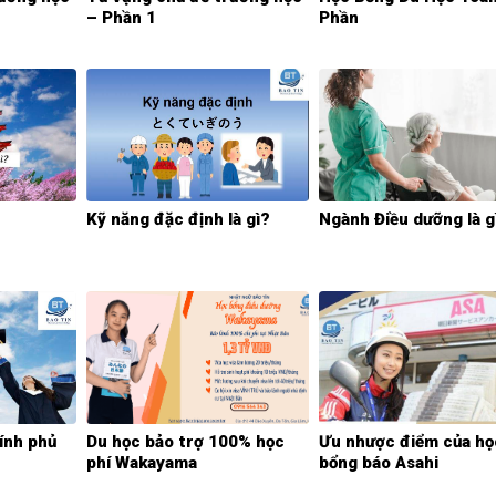
– Phần 1
Phần
?
Kỹ năng đặc định là gì?
Ngành Điều dưỡng là g
ính phủ
Du học bảo trợ 100% học
Ưu nhược điểm của họ
phí Wakayama
bổng báo Asahi