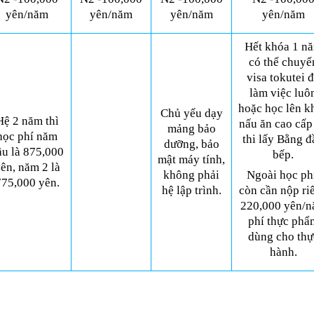
yên/năm
yên/năm
yên/năm
yên/năm
Hết khóa 1 n
có thể chuyể
visa tokutei đ
làm việc luô
hoặc học lên k
Chủ yếu dạy
ệ 2 năm thì
nấu ăn cao cấp
mảng bảo
học phí năm
thi lấy Bằng đ
dưỡng, bảo
̀u là 875,000
bếp.
mật máy tính,
ên, năm 2 là
không phải
Ngoài học phi
775,000 yên.
hệ lập trình.
còn cần nộp r
220,000 yên/
phí thực phâ
dùng cho thự
hành.