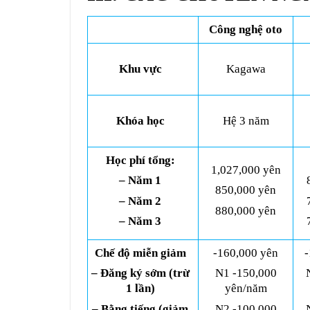
Công nghệ oto
Khu vực
Kagawa
Khóa học
Hệ 3 năm
Học phí tổng:
1,027,000 yên
– Năm 1
850,000 yên
– Năm 2
880,000 yên
– Năm 3
Chế độ miễn giảm
-160,000 yên
-
– Đăng ký sớm (trừ
N1 -150,000
1 lần)
yên/năm
– Bằng tiếng (giảm
N2 -100,000