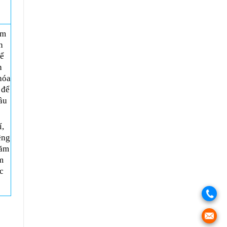
ăm
n
ể
n
hóa
 để
ầu
́,
iêng
năm
̉m
c