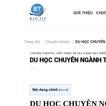
Skip
to
GIỚI THIỆU
CHƯƠ
content
Trang chủ
/
Chuyển tokutei
/
DU HỌC CHUYÊN 
CHUYỂN TOKUTEI
,
GIỚI THIỆU VỀ CÁC DẠNG HỌC BỔ
DU HỌC CHUYÊN NGÀNH T
Nội dung chính
[
show
]
DU HỌC CHUYÊN NG