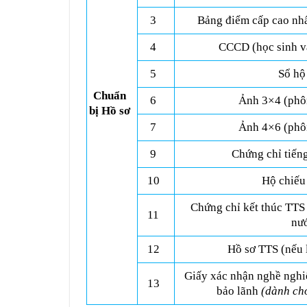
3
Bảng điểm cấp cao nhấ
4
CCCD (học sinh v
5
Sổ hộ
Chuẩn
6
Ảnh 3×4 (phô
bị Hồ sơ
7
Ảnh 4×6 (phô
9
Chứng chỉ tiến
10
Hộ chiếu
Chứng chỉ kết thúc TTS 
11
nươ
12
Hồ sơ TTS (nếu 
Giấy xác nhận nghề nghi
13
bảo lãnh
(dành cho