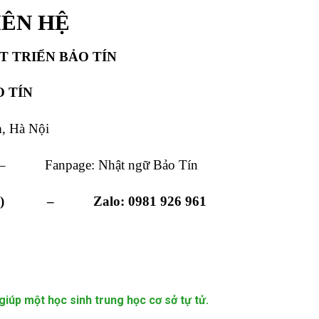
IÊN HỆ
T TRIỂN BẢO TÍN
 TÍN
m, Hà Nội
npage: Nhật ngữ Bảo Tín
 43 43) – Zalo: 0981 926 961
 giúp một học sinh trung học cơ sở tự tử.