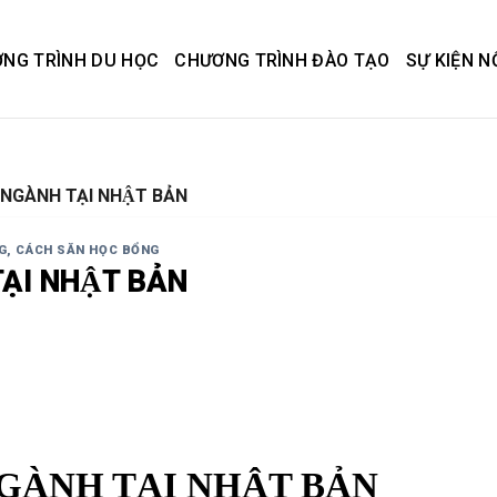
NG TRÌNH DU HỌC
CHƯƠNG TRÌNH ĐÀO TẠO
SỰ KIỆN N
NGÀNH TẠI NHẬT BẢN
NG, CÁCH SĂN HỌC BỔNG
ẠI NHẬT BẢN
ÀNH TẠI NHẬT BẢN