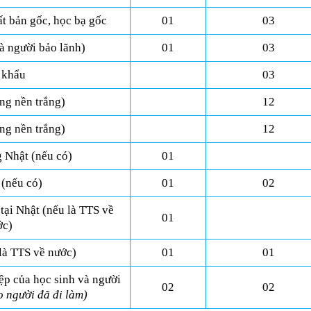
t bản gốc, học bạ gốc
01
03
à người bảo lãnh)
01
03
 khẩu
03
ng nền trắng)
12
ng nền trắng)
12
g Nhật (nếu có)
01
 (nếu có)
01
02
tại Nhật (nếu là TTS về
01
́c)
là TTS về nước)
01
01
ệp của học sinh và người
02
02
 người đã đi làm)