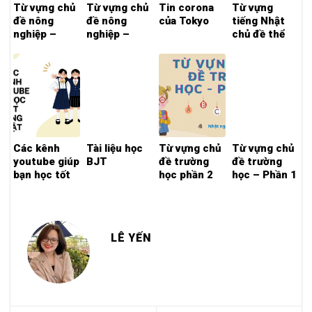
Từ vựng chủ
Từ vựng chủ
Tin corona
Từ vựng
đề nông
đề nông
của Tokyo
tiếng Nhật
nghiệp –
nghiệp –
chủ đề thể
phần 2
phần 1
thao
Các kênh
Tài liệu học
Từ vựng chủ
Từ vựng chủ
youtube giúp
BJT
đề trường
đề trường
bạn học tốt
học phần 2
học – Phần 1
tiếng Nhật
LÊ YẾN