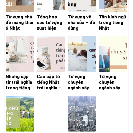
Từ vựng chủ
Tổng hợp
Từ vựng về
Tôn kính ngữ
đề mang thai
các từ vựng
nhà cửa – đồ
trong tiếng
ở Nhật
xuất hiện
dùng
Nhật
trong đề thi
N1 các năm
Những cặp
Các cặp từ
Từ vựng
Từ vựng
từ trái nghĩa
tiếng Nhật
chuyên
chuyên
trong tiếng
trái nghĩa –
ngành xây
ngành xây
Nhật – phần
phần 1
dựng – phần
dựng – phần
2
2
1