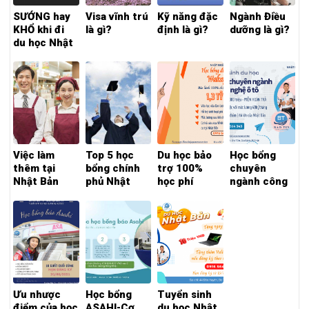
SƯỚNG hay
Visa vĩnh trú
Kỹ năng đặc
Ngành Điều
KHỔ khi đi
là gì?
định là gì?
dưỡng là gì?
du học Nhật
Bản
Việc làm
Top 5 học
Du học bảo
Học bổng
thêm tại
bổng chính
trợ 100%
chuyên
Nhật Bản
phủ Nhật
học phí
ngành công
Bản
Wakayama
nghệ Ô tô
Ưu nhược
Học bổng
Tuyển sinh
điểm của học
ASAHI-Cơ
du học Nhật