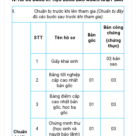
I.
Chuẩn bị trước khi lên tham gia
(Chuẩn bị đầy
đủ các bước sau trước khi tham gia):
Bản công
chứng
Bản
STT
Tên hồ sơ
gốc
(chứng
thực)
02-bản
1
Giấy khai sinh
sao
Bằng tốt nghiệp
2
cấp cao nhất
01
03
bản gốc
Bảng điểm cấp
cao nhất bản
3
01
03
gốc, học bạ
gốc.
Chứng minh thư
4
(học sinh và
01
03
Chuẩn
người bảo lãnh)