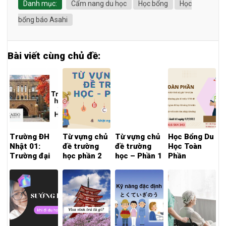
Danh mục:
Cẩm nang du học
Học bổng
Học
bổng báo Asahi
Bài viết cùng chủ đề:
Trường ĐH
Từ vựng chủ
Từ vựng chủ
Học Bổng Du
Nhật 01:
đề trường
đề trường
Học Toàn
Trường đại
học phần 2
học – Phần 1
Phần
học
Hokkaido