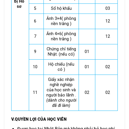
bị Hồ
sơ
5
Sổ hộ khẩu
03
Ảnh 3×4( phông
6
12
nền trắng )
Ảnh 4×6( phông
7
12
nền trắng )
Chứng chỉ tiếng
9
01
Nhật. (nếu có)
Hộ chiếu (nếu
10
01
02
có )
Giấy xác nhận
nghề nghiệp
của học sinh và
11
02
02
người bảo lãnh .
(dành cho người
đã đi làm)
V.
QUYỀN LỢI CỦA HỌC VIÊN
Được học tại Nhật Bản mà không phải bỏ học phí